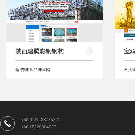
陕西建腾彩钢钢构
宝
钢结构业/品牌官网
石油
+86 (029) 88765320
+86 15829904657