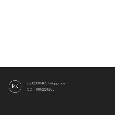
15829904657@qq.com
QQ：985224206